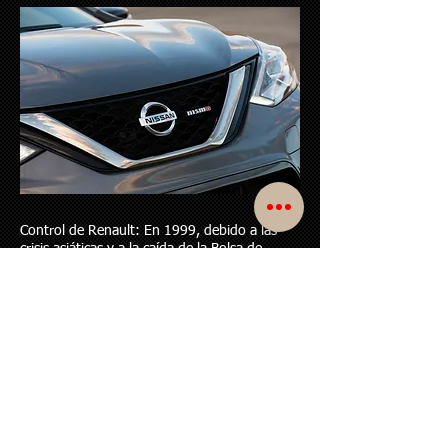
Control de Renault: En 1999, debido a las
crisis asiáticas y a la caída de la Bolsa de
Tokio, la marca francesa de automóviles
Renault firmó una alianza con la Japonesa
Nissan; adquiriendo un 44,4% de acciones en
Nissan (con derecho a voto y control), y a su
vez Nissan adquirió un 15% de las acciones
de Renault (sin derecho a voto). Renault y
Nissan forman actualmente "una alianza",
que se distingue de otras uniones entre
empresas del sector automotriz en que
ambas marcas tienen el compromiso de
mantener su independencia, aunque