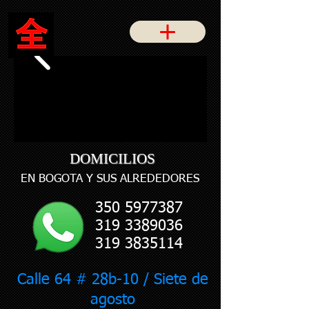
IMPORPARTES MT
DOMICILIOS
EN BOGOTA Y SUS ALREDEDORES
350 5977387
319 3389036
319 3835114
Calle 64 # 28b-10 / Siete de
agosto